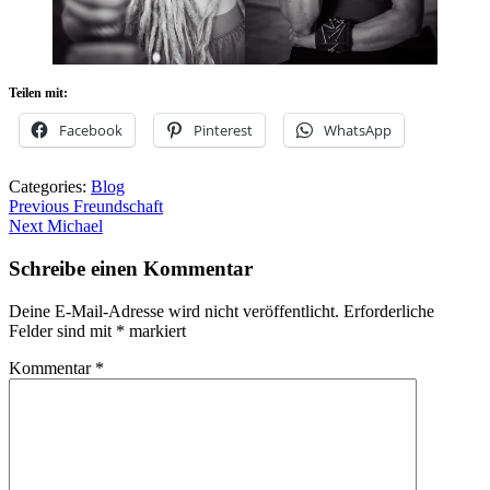
Teilen mit:
Facebook
Pinterest
WhatsApp
Categories:
Blog
Beitragsnavigation
Previous
Previous
Freundschaft
Next
post:
Next
Michael
post:
Schreibe einen Kommentar
Deine E-Mail-Adresse wird nicht veröffentlicht.
Erforderliche
Felder sind mit
*
markiert
Kommentar
*