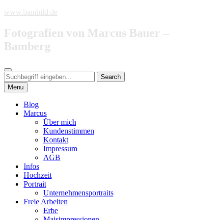
Skip
www.bambild.de
to
content
Fotografien von Marcus Bauer –
Bamberg
Search
Search
Search
for:
Menu
Blog
Marcus
Über mich
Kundenstimmen
Kontakt
Impressum
AGB
Infos
Hochzeit
Portrait
Unternehmensportraits
Freie Arbeiten
Erbe
Maisimpressionen