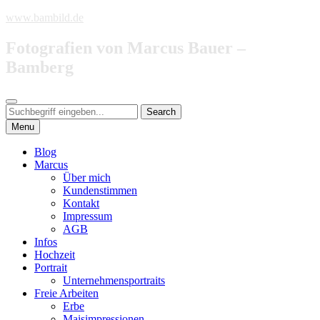
Skip
www.bambild.de
to
content
Fotografien von Marcus Bauer –
Bamberg
Search
Search
Search
for:
Menu
Blog
Marcus
Über mich
Kundenstimmen
Kontakt
Impressum
AGB
Infos
Hochzeit
Portrait
Unternehmensportraits
Freie Arbeiten
Erbe
Maisimpressionen