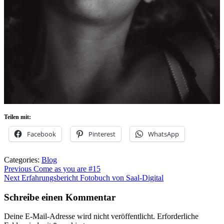
Teilen mit:
Facebook
Pinterest
WhatsApp
Categories:
Blog
Beitragsnavigation
Previous
Previous
Come as you are #15
Next
post:
Next
Erfahrungsbericht Fotobuch von Saal-Digital
post:
Schreibe einen Kommentar
Deine E-Mail-Adresse wird nicht veröffentlicht.
Erforderliche