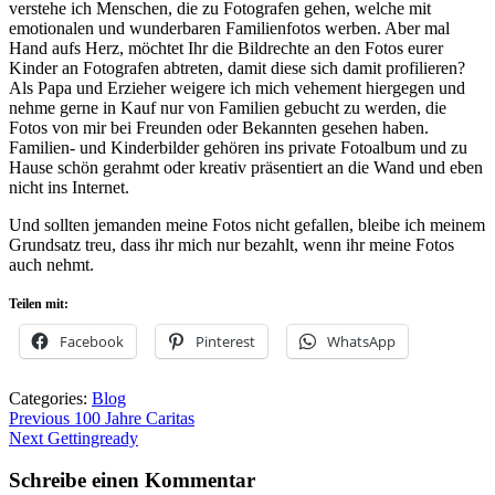
verstehe ich Menschen, die zu Fotografen gehen, welche mit
emotionalen und wunderbaren Familienfotos werben. Aber mal
Hand aufs Herz, möchtet Ihr die Bildrechte an den Fotos eurer
Kinder an Fotografen abtreten, damit diese sich damit profilieren?
Als Papa und Erzieher weigere ich mich vehement hiergegen und
nehme gerne in Kauf nur von Familien gebucht zu werden, die
Fotos von mir bei Freunden oder Bekannten gesehen haben.
Familien- und Kinderbilder gehören ins private Fotoalbum und zu
Hause schön gerahmt oder kreativ präsentiert an die Wand und eben
nicht ins Internet.
Und sollten jemanden meine Fotos nicht gefallen, bleibe ich meinem
Grundsatz treu, dass ihr mich nur bezahlt, wenn ihr meine Fotos
auch nehmt.
Teilen mit:
Facebook
Pinterest
WhatsApp
Categories:
Blog
Beitragsnavigation
Previous
Previous
100 Jahre Caritas
Next
post:
Next
Gettingready
post:
Schreibe einen Kommentar