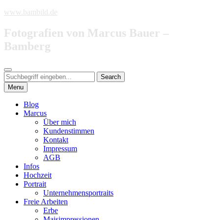
Skip
www.bambild.de
to
content
Fotografien von Marcus Bauer –
Bamberg
Search
Search
Search
for:
Menu
Blog
Marcus
Über mich
Kundenstimmen
Kontakt
Impressum
AGB
Infos
Hochzeit
Portrait
Unternehmensportraits
Freie Arbeiten
Erbe
Maisimpressionen