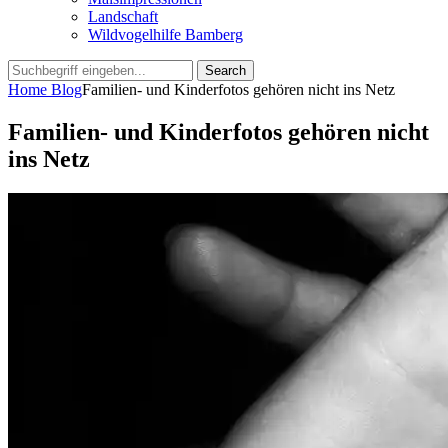
Landschaft
Wildvogelhilfe Bamberg
Search
Search
for:
Home
Blog
Familien- und Kinderfotos gehören nicht ins Netz
Familien- und Kinderfotos gehören nicht
ins Netz
Posted
by
9.
admin
on
März
2022
3.
August
2022