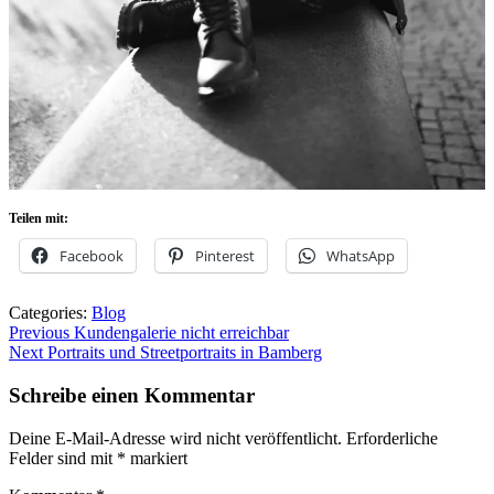
Teilen mit:
Facebook
Pinterest
WhatsApp
Categories:
Blog
Beitragsnavigation
Previous
Previous
Kundengalerie nicht erreichbar
Next
post:
Next
Portraits und Streetportraits in Bamberg
post:
Schreibe einen Kommentar
Deine E-Mail-Adresse wird nicht veröffentlicht.
Erforderliche
Felder sind mit
*
markiert