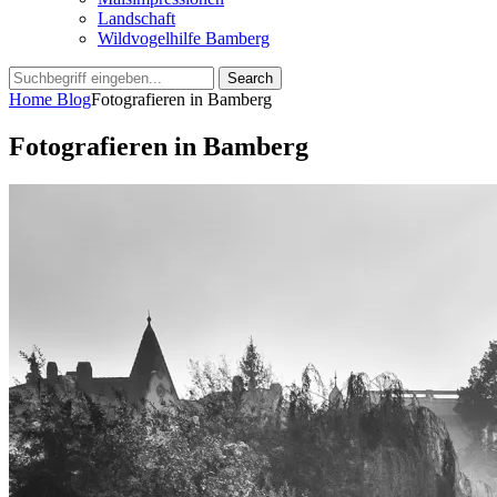
Landschaft
Wildvogelhilfe Bamberg
Search
Search
for:
Home
Blog
Fotografieren in Bamberg
Fotografieren in Bamberg
Posted
by
4.
admin
on
März
2024