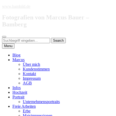
Skip
www.bambild.de
to
content
Fotografien von Marcus Bauer –
Bamberg
Search
Search
Search
for:
Menu
Blog
Marcus
Über mich
Kundenstimmen
Kontakt
Impressum
AGB
Infos
Hochzeit
Portrait
Unternehmensportraits
Freie Arbeiten
Erbe
Maisimpressionen