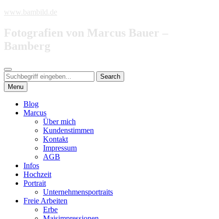
Skip
www.bambild.de
to
content
Fotografien von Marcus Bauer –
Bamberg
Search
Search
Search
for:
Menu
Blog
Marcus
Über mich
Kundenstimmen
Kontakt
Impressum
AGB
Infos
Hochzeit
Portrait
Unternehmensportraits
Freie Arbeiten
Erbe
Maisimpressionen