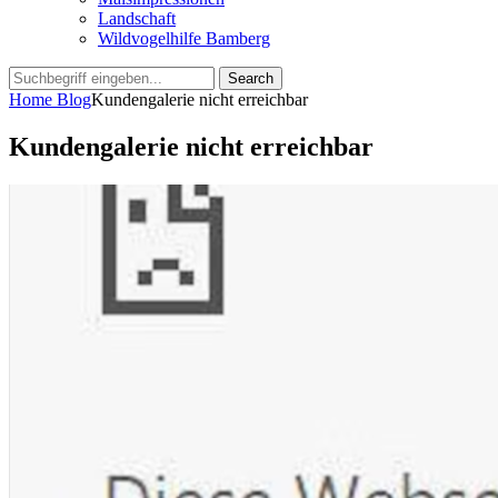
Landschaft
Wildvogelhilfe Bamberg
Search
Search
for:
Home
Blog
Kundengalerie nicht erreichbar
Kundengalerie nicht erreichbar
Posted
by
4.
admin
on
März
2024