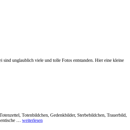
sind unglaublich viele und tolle Fotos entstanden. Hier eine kleine
Totenzettel, Totenbildchen, Gedenkbilder, Sterbebildchen, Trauerbild,
Senior:Innen-
thentische …
weiterlesen
Portraits