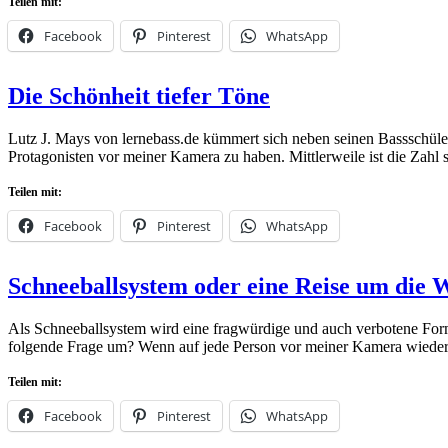
Teilen mit:
Facebook
Pinterest
WhatsApp
Posted
by
19.
admin
Leave
Die Schönheit tiefer Töne
on
Februar
a
2024
comment
24.
Lutz J. Mays von lernebass.de kümmert sich neben seinen Bassschüler
Februar
Protagonisten vor meiner Kamera zu haben. Mittlerweile ist die Zah
2024
Teilen mit:
Facebook
Pinterest
WhatsApp
Posted
by
8.
admin
Leave
Schneeballsystem oder eine Reise um die 
on
Januar
a
2024
comment
8.
Als Schneeballsystem wird eine fragwürdige und auch verbotene For
Januar
folgende Frage um? Wenn auf jede Person vor meiner Kamera wieder
2024
Teilen mit:
Facebook
Pinterest
WhatsApp