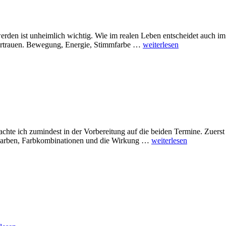
Welt?
den ist unheimlich wichtig. Wie im realen Leben entscheidet auch im
Personal
uvertrauen. Bewegung, Energie, Stimmfarbe …
weiterlesen
Branding
achte ich zumindest in der Vorbereitung auf die beiden Termine. Zuerst h
Content
r Farben, Farbkombinationen und die Wirkung …
weiterlesen
oder
hohe
Kunst