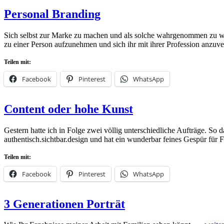
Posted
by
30.
admin
Leave
Personal Branding
on
März
a
2023
comment
Sich selbst zur Marke zu machen und als solche wahrgenommen zu wer
zu einer Person aufzunehmen und sich ihr mit ihrer Profession anz
Teilen mit:
Facebook
Pinterest
WhatsApp
Posted
by
20.
admin
Leave
Content oder hohe Kunst
on
März
a
2023
comment
20.
Gestern hatte ich in Folge zwei völlig unterschiedliche Aufträge. So d
März
authentisch.sichtbar.design und hat ein wunderbar feines Gespür fü
2023
Teilen mit:
Facebook
Pinterest
WhatsApp
Posted
by
19.
admin
Leave
3 Generationen Porträt
on
März
a
2023
comment