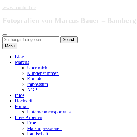
Skip
www.bambild.de
to
content
Fotografien von Marcus Bauer – Bamberg
Search
Search
Search
for:
Menu
Blog
Marcus
Über mich
Kundenstimmen
Kontakt
Impressum
AGB
Infos
Hochzeit
Portrait
Unternehmensportraits
Freie Arbeiten
Erbe
Maisimpressionen
Landschaft