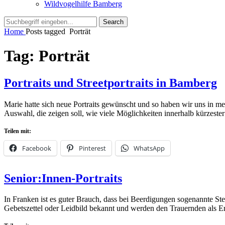
Wildvogelhilfe Bamberg
Search
Search
for:
Home
Posts tagged
Porträt
Tag:
Porträt
Portraits und Streetportraits in Bamberg
Marie hatte sich neue Portraits gewünscht und so haben wir uns in me
Auswahl, die zeigen soll, wie viele Möglichkeiten innerhalb kürzeste
Teilen mit:
Facebook
Pinterest
WhatsApp
Posted
by
28.
admin
Leave
Senior:Innen-Portraits
on
März
a
2024
comment
In Franken ist es guter Brauch, dass bei Beerdigungen sogenannte Ste
Gebetszettel oder Leidbild bekannt und werden den Trauernden als E