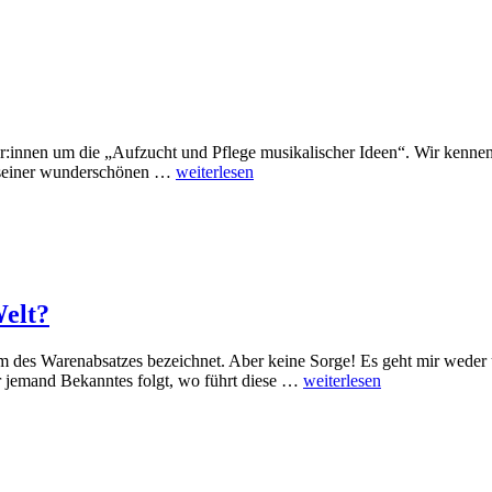
:innen um die „Aufzucht und Pflege musikalischer Ideen“. Wir kennen 
Die
l seiner wunderschönen …
weiterlesen
Schönheit
tiefer
Töne
Welt?
m des Warenabsatzes bezeichnet. Aber keine Sorge! Es geht mir wede
Schneeballsyst
 jemand Bekanntes folgt, wo führt diese …
weiterlesen
oder
eine
Reise
um
die