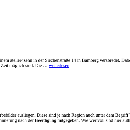
inem atelier4zehn in der Siechenstraße 14 in Bamberg verabredet. Dabei 
Portraits
r Zeit möglich sind. Die …
weiterlesen
und
Streetportraits
in
Bamberg
rbebilder ausliegen. Diese sind je nach Region auch unter dem Begriff 
rinnerung nach der Beerdigung mitgegeben. Wie wertvoll sind hier au