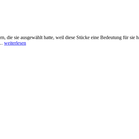
ern, die sie ausgewählt hatte, weil diese Stücke eine Bedeutung für sie
Tanze
 …
weiterlesen
als
würde
niemand
Dich
sehen