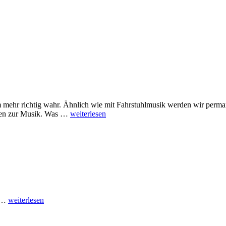
um mehr richtig wahr. Ähnlich wie mit Fahrstuhlmusik werden wir perm
Portraits
lelen zur Musik. Was …
weiterlesen
–
soll
ich
wirklich?
Schwangerschaft
. …
weiterlesen