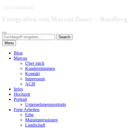
Skip
www.bambild.de
to
content
Fotografien von Marcus Bauer – Bamberg
Search
Search
Search
for:
Menu
Blog
Marcus
Über mich
Kundenstimmen
Kontakt
Impressum
AGB
Infos
Hochzeit
Portrait
Unternehmensportraits
Freie Arbeiten
Erbe
Maisimpressionen
Landschaft