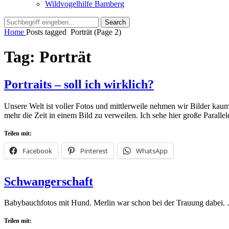
Wildvogelhilfe Bamberg
Search
Search
for:
Home
Posts tagged
Porträt
(Page 2)
Tag:
Porträt
Portraits – soll ich wirklich?
Unsere Welt ist voller Fotos und mittlerweile nehmen wir Bilder ka
mehr die Zeit in einem Bild zu verweilen. Ich sehe hier große Paral
Teilen mit:
Facebook
Pinterest
WhatsApp
Posted
by
9.
admin
Leave
Schwangerschaft
on
März
a
2023
comment
9.
Babybauchfotos mit Hund. Merlin war schon bei der Trauung dabei
März
2023
Teilen mit: