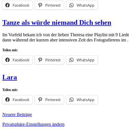
Facebook
Pinterest
WhatsApp
Posted
by
2.
admin
Leave
Tanze als würde niemand Dich sehen
on
Februar
a
2023
comment
25.
Im Vorfeld bekam ich von der lieben Theresa eine Playlist mit 9 Lied
Juni
dann während der kurzen aber intensiven Zeit des Fotografierens im
2024
Teilen mit:
Facebook
Pinterest
WhatsApp
Posted
by
30.
admin
Leave
Lara
on
August
a
2022
comment
Teilen mit:
Facebook
Pinterest
WhatsApp
Posted
by
Beitragsnavigation
27.
admin
Leave
Neuere Beiträge
on
April
a
Privatsphäre-Einstellungen ändern
2022
comment
3.